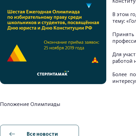
Конститу
В этом г
тему: «Г
Принять 
професси
Для учас
работой 
Более п
интерес
Положение Олимпиады
Все новости