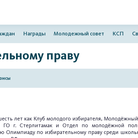
раждан
Награды
Молодежный совет
КСП
Св
ельному праву
онсы
шесть лет как
Клуб молодого избирателя
,
Молодёжный 
я ГО г. Стерлитамак и
Отдел по молодёжной поли
ю Олимпиаду по избирательному праву среди школь